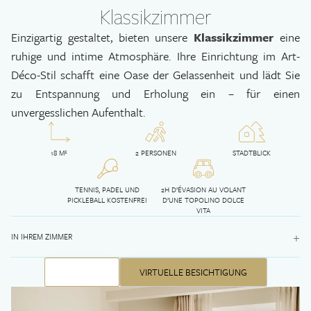
Klassikzimmer
Einzigartig gestaltet, bieten unsere
Klassikzimmer
eine
ruhige und intime Atmosphäre. Ihre Einrichtung im Art-
Déco-Stil schafft eine Oase der Gelassenheit und lädt Sie
zu Entspannung und Erholung ein – für einen
unvergesslichen Aufenthalt.
18 M²
2 PERSONEN
STADTBLICK
TENNIS, PADEL UND
2H D’ÉVASION AU VOLANT
PICKLEBALL KOSTENFREI
D’UNE TOPOLINO DOLCE
VITA
+
IN IHREM ZIMMER
BUCHEN
VIRTUELLE BESICHTIGUNG