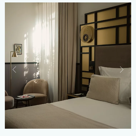
LA PÉTANQUE
LE 1887
UNSERE SIGNATURES-ERLEBNISSE
POOLS & MEERZUGANG
®
SPA SISLEY
CONCIERGERIE
AKTIVITÄTEN
UM UNS HERUM
REISEN
UNSERE ANGEBOTE
AUSSERGEWÖHNLICHER AUFENTHALT
SANFTE AUSZEIT
IHRE VERANSTALTUNGEN
FOTOGALERIE
KARRIERE