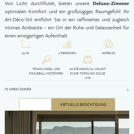
Von Licht durchflutet, bieten unsere
Deluxe-Zimmer
optimalen Komfort und ein großzügiges Raumgefühl. Ihr
Art-Déco-Stil entführt Sie in ein raffiniertes und zugleich
intimes Ambiente – ein Ort der Ruhe und Gelassenheit für
einen einzigartigen Aufenthalt.
23 M²
2 PERSONEN
HOFBLICK
TENNIS, PADEL UND
2H D’ÉVASION AU VOLANT
PICKLEBALL KOSTENFREI
D’UNE TOPOLINO DOLCE
VITA
+
IN IHREM ZIMMER
BUCHEN
VIRTUELLE BESICHTIGUNG