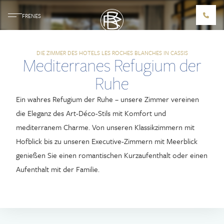
FR
EN
ES
DIE ZIMMER DES HOTELS LES ROCHES BLANCHES IN CASSIS
Zimmer
Mediterranes Refugium der
Ruhe
LES ROCHES BLANCHES
Ein wahres Refugium der Ruhe – unsere Zimmer vereinen
UNTERKÜNFTE
die Eleganz des Art-Déco-Stils mit Komfort und
ZIMMER
mediterranem Charme. Von unseren Klassikzimmern mit
SUITEN
Hofblick bis zu unseren Executive-Zimmern mit Meerblick
FAMILIENSUITEN
genießen Sie einen romantischen Kurzaufenthalt oder einen
VILLA CALA BIANCA
Aufenthalt mit der Familie.
RESTAURANTS & BARS
LES BELLES CANAILLES
LE LOUP BAR
ROCCO