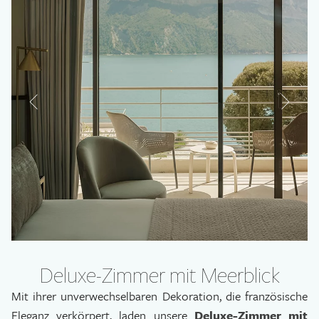
Deluxe-Zimmer mit Meerblick
Mit ihrer unverwechselbaren Dekoration, die französische
Les Belles Canailles
Rocco
Eleganz verkörpert, laden unsere
Deluxe-Zimmer mit