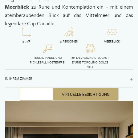
Meerblick
zu Ruhe und Kontemplation ein – mit einem
atemberaubenden Blick auf das Mittelmeer und das
legendäre Cap Canaille.
Les Roches Blanches *****
9 avenue des Calanques
13260 Cassis, Frankreich
+33(0)4 42 01 09 30
23 M²
2 PERSONEN
MEERBLICK
+33(0)4 42 01 01 05
®
+33(0)4 42 01 63 04
Brunch der Roches
Loup Bar
hotel@roches-blanches-cassis.com
TENNIS, PADEL UND
2H D’ÉVASION AU VOLANT
Blanches
PICKLEBALL KOSTENFREI
D’UNE TOPOLINO DOLCE
VITA
+
IN IHREM ZIMMER
BUCHEN
VIRTUELLE BESICHTIGUNG