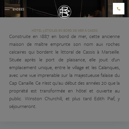
EN
DE
ES
HÔTEL 5 ÉTOILES EN BORD DE MER À CASSIS
Construite en 1887 en bord de mer, cette ancienne
maison de maître emprunte son nom aux roches
calcaires qui bordent le littoral de Cassis à Marseille.
LES ROCHES BLANCHES
Située après le port de plaisance, elle jouit d’un
HÉBERGEMENTS
emplacement unique, entre le village et les Calanques,
CHAMBRES
avec une vue imprenable sur la majestueuse falaise du
SUITES
Cap Canaille. Ce n’est qu’au début des années 20 que la
SUITES FAMILIALES
propriété est transformée en hôtel et ouverte au
VILLA CALA BIANCA
public. Winston Churchill, et plus tard Edith Piaf, y
RESTAURANTS & BARS
séjourneront.
LES BELLES CANAILLES
LE LOUP BAR
ROCCO