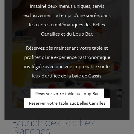
imaginé deux menus uniques, servis
exclusivement le temps d’une soirée, dans
les cadres emblématiques des Belles
Les Roches Blanches *****
Canailles et du Loup Bar.
9 avenue des Calanques
13260 Cassis, France
+33(0)4 42 01 09 30
Réservez dès maintenant votre table et
+33(0)4 42 01 01 05
®
+33(0)4 42 01 63 04
Brunch des Roches
profitez d’une expérience gastronomique
Loup Bar
hotel@roches-blanches-cassis.com
Blanches
privilégiée avec une vue imprenable sur les
feux d’artifice de la baie de Cassis.
Réserver votre table au Loup Bar
Réserver votre table aux Belles Canailles
Brunch des Roches
Blanches