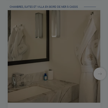
LA PÉTANQUE
CHAMBRES, SUITES ET VILLA EN BORD DE MER À CASSIS
LE 1887
NOS EXPÉRIENCES SIGNATURES
PISCINES & ACCÈS MER
®
SPA SISLEY
CONCIERGERIE
ACTIVITÉS
AUTOUR DE NOUS
VOYAGER
NOS OFFRES
SÉJOUR D’EXCEPTION
DOUCE ÉVASION
COFFRETS CADEAUX
VOS ÉVÉNEMENTS
GALERIE PHOTOS
CARRIÈRE