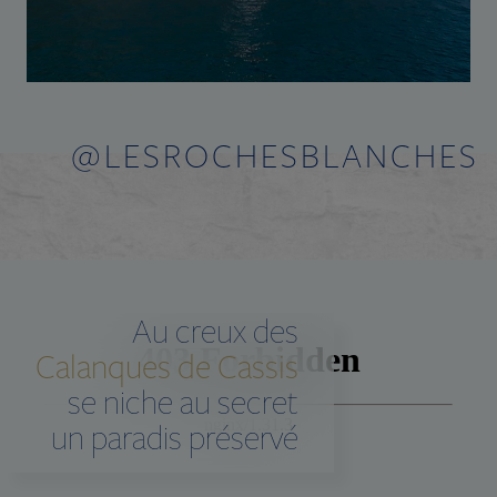
@LESROCHESBLANCHES
Au creux des
Calanques de Cassis
se niche au secret
un paradis préservé